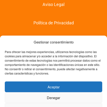
Aviso Legal
Política de Privacidad
Política de Compras
Gestionar consentimiento
Para ofrecer las mejores experiencias, utilizamos tecnologías como las
cookies para almacenar y/o acceder a la información del dispositivo. El
Política de Devoluciones
consentimiento de estas tecnologías nos permitirá procesar datos como el
comportamiento de navegación o las identificaciones únicas en este sitio.
No consentir o retirar el consentimiento, puede afectar negativamente a
ciertas características y funciones.
Política de Cookies
Aceptar
Denegar
© Copyright 2026 Trabajo Fin de Máster. Academia Experta en
Formación | Todos los derechos reservados