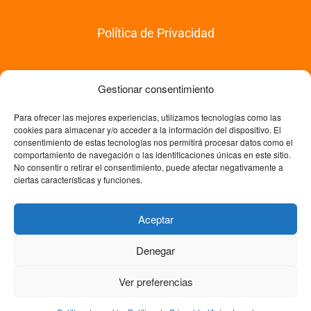
Política de Privacidad
Política de Compras
Gestionar consentimiento
Para ofrecer las mejores experiencias, utilizamos tecnologías como las
cookies para almacenar y/o acceder a la información del dispositivo. El
Política de Devoluciones
consentimiento de estas tecnologías nos permitirá procesar datos como el
comportamiento de navegación o las identificaciones únicas en este sitio.
No consentir o retirar el consentimiento, puede afectar negativamente a
ciertas características y funciones.
Política de Cookies
Aceptar
Denegar
© Copyright 2026 Trabajo Fin de Máster. Academia Experta en
Formación | Todos los derechos reservados
Ver preferencias