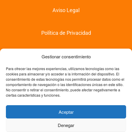
Aviso Legal
Política de Privacidad
Política de Compras
Gestionar consentimiento
Para ofrecer las mejores experiencias, utilizamos tecnologías como las
cookies para almacenar y/o acceder a la información del dispositivo. El
Política de Devoluciones
consentimiento de estas tecnologías nos permitirá procesar datos como el
comportamiento de navegación o las identificaciones únicas en este sitio.
No consentir o retirar el consentimiento, puede afectar negativamente a
ciertas características y funciones.
Política de Cookies
Aceptar
Denegar
© Copyright 2026 Trabajo Fin de Máster. Academia Experta en