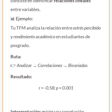
consiste en identificar
relaciones lineales
entre variables.
📊 Ejemplo:
Tu TFM analiza la relación entre
estrés percibido
y
rendimiento académico
en estudiantes de
posgrado.
Ruta:
👉
Analizar → Correlaciones → Bivariadas
Resultado:
r = -0.58; p = 0.001
Interpretación:
existe una correlación