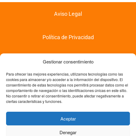
Aviso Legal
Política de Privacidad
Política de Compras
Gestionar consentimiento
Para ofrecer las mejores experiencias, utilizamos tecnologías como las
cookies para almacenar y/o acceder a la información del dispositivo. El
Política de Devoluciones
consentimiento de estas tecnologías nos permitirá procesar datos como el
comportamiento de navegación o las identificaciones únicas en este sitio.
No consentir o retirar el consentimiento, puede afectar negativamente a
ciertas características y funciones.
Política de Cookies
Aceptar
Denegar
© Copyright 2026 Trabajo Fin de Máster. Academia Experta en