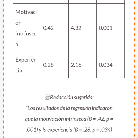
Motivaci
ón
0.42
4.32
0.001
intrínsec
a
Experien
0.28
2.16
0.034
cia
🗒️
Redacción sugerida:
“Los resultados de la regresión indicaron
que la motivación intrínseca (β = .42, p =
.001) y la experiencia (β = .28, p = .034)